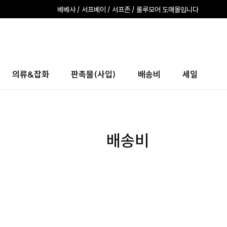
베베샤 / 서프베이 / 서프존 / 룰루모어 도매몰입니다
의류&잡화
판촉물(사입)
배송비
세일
배송비