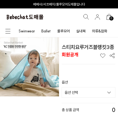
베베샤/서프베이/룰루모어도매몰입니다
0
Swimwear
Ballet
룰루모어
실내복
의류&잡화
스티치요루거즈블랭킷3종
회원공개
옵션
0
총 상품 금액